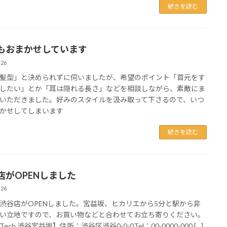
続きを読む
もおまかせしています
-26
髪型」と決められずに伺いましたが、希望のポイント「首元をす
したい」とか「耳は隠れる長さ」などを相談しながら、素敵にま
いただきました。好みのスタイルを汲み取って下さるので、いつ
かせしてしまいます
続きを読む
店がOPENしました
-26
渋谷店がOPENしました。宮益坂、ヒカリエから5分と駅から非
い立地ですので、お買い物などと合わせてお立ち寄りください。
r Tech 渋谷宮益坂】住所：渋谷区渋谷0-0-0Tel：00-0000-000 […]