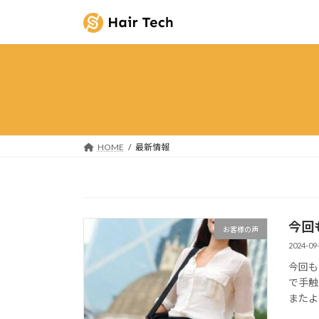
コ
ナ
ン
ビ
テ
ゲ
ン
ー
ツ
シ
へ
ョ
ス
ン
キ
に
ッ
移
HOME
最新情報
プ
動
今回
お客様の声
2024-09
今回も
で手触
またよ