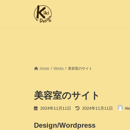
コ
ナ
ン
ビ
テ
ゲ
ン
ー
ツ
シ
へ
ョ
ス
ン
キ
に
ッ
移
プ
動
Home
Works
美容室のサイト
美容室のサイト
最
2024年11月11日
2024年11月11日
Aki
終
更
新
Design/Wordpress
日