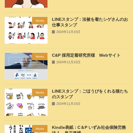
LINEスタンプ：法被を着たシゲさんのお
Works
仕事スタンプ
2024年11月15日
C&P 採用定着研究所様 Webサイト
Works
2024年11月15日
LINEスタンプ：ごほうびをくれる猫たち
Works
のスタンプ
2024年11月15日
Kindle表紙：C＆P いずみ社会保険労務
Works
法人 泉正道様